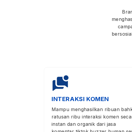
Bra
menghasi
campa
bersosia
INTERAKSI KOMEN
Mampu menghasilkan ribuan bah
ratusan ribu interaksi komen seca
instan dan organik dari jasa
komentar tiktok buzzer human se