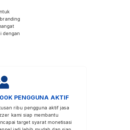
ntuk
 branding
mangat
si dengan
100K PENGGUNA AKTIF
tusan ribu pengguna aktif jasa
zzer kami siap membantu
ncapai target syarat monetisasi
annel jadi lebih mudah dan siap