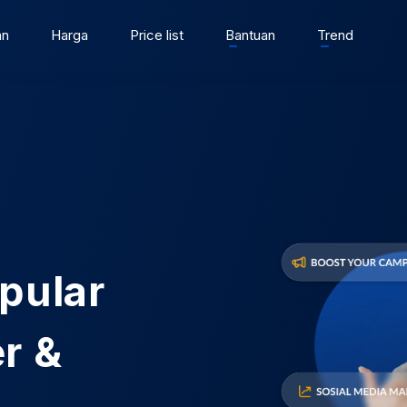
an
Harga
Price list
Bantuan
Trend
opular
er &