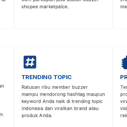
shopee marketpalce.
me
P
TRENDING TOPIC
an
Te
Ratusan ribu member buzzer
pr
mampu mendorong hashtag maupun
vi
keyword Anda naik di trending topic
vi
Indonesia dan viralkan brand atau
om
re
produk Anda.