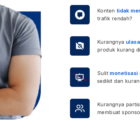
Konten
tidak mem
trafik rendah?
Kurangnya
ulas
produk kurang di
Sulit
monetisasi
sedikit dan kura
Kurangnya parti
membuat sponsor 