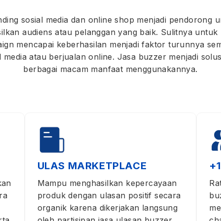
nding sosial media dan online shop menjadi pendorong u
lkan audiens atau pelanggan yang baik. Sulitnya untuk
ign mencapai keberhasilan menjadi faktor turunnya se
l media atau berjualan online. Jasa buzzer menjadi solu
berbagai macam manfaat menggunakannya.
ULAS MARKETPLACE
+
kan
Mampu menghasilkan kepercayaan
Ra
ra
produk dengan ulasan positif secara
bu
organik karena dikerjakan langsung
me
rta
oleh partisipan jasa ulasan buzzer
ch