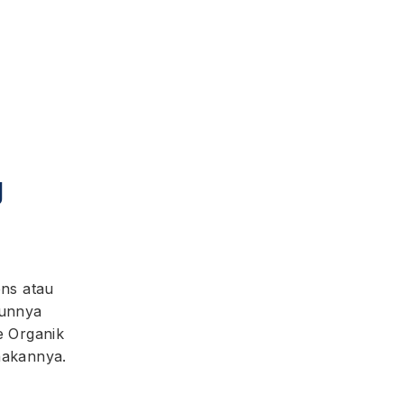
g
ens atau
runnya
e Organik
nakannya.