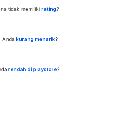
ena tidak memiliki
rating
?
i Anda
kurang menarik
?
nda
rendah di playstore
?