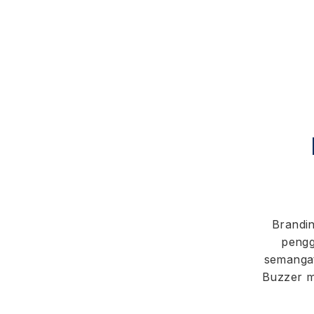
Brandin
pengg
semangat
Buzzer m