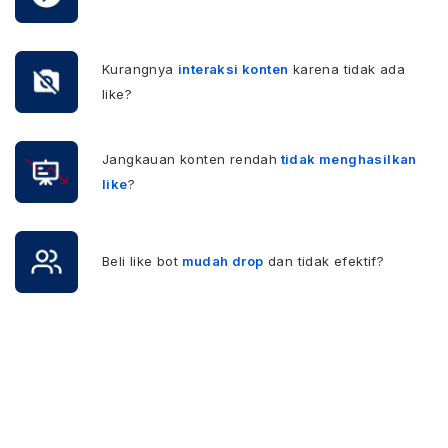
Kurangnya
interaksi konten
karena tidak ada
like?
Jangkauan konten rendah
tidak menghasilkan
like
?
Beli like bot
mudah drop
dan tidak efektif?