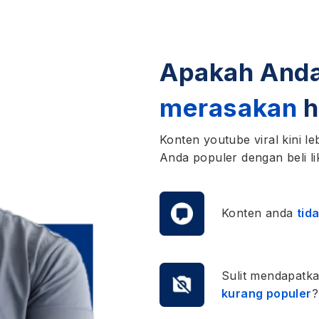
Apakah And
merasakan
h
Konten youtube viral kini 
Anda populer dengan beli li
Konten anda
tida
Sulit mendapatk
kurang populer
?