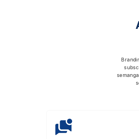
Brandi
subsc
semangat
s