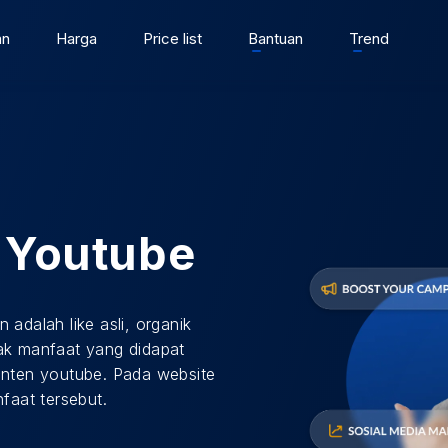
an
Harga
Price list
Bantuan
Trend
e Youtube
 adalah like asli, organik
yak manfaat yang didapat
konten youtube. Pada website
aat tersebut.