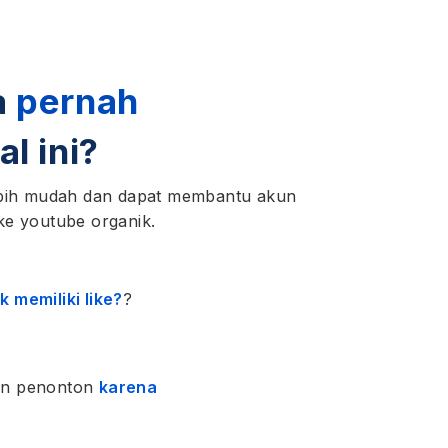
a
pernah
al ini?
lebih mudah dan dapat membantu akun
ke youtube organik.
k memiliki like?
?
an penonton
karena