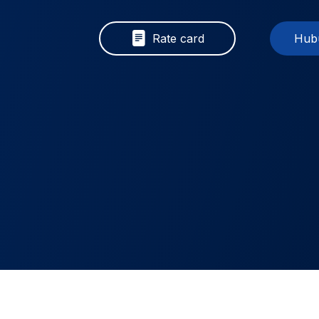
Rate card
Hubu