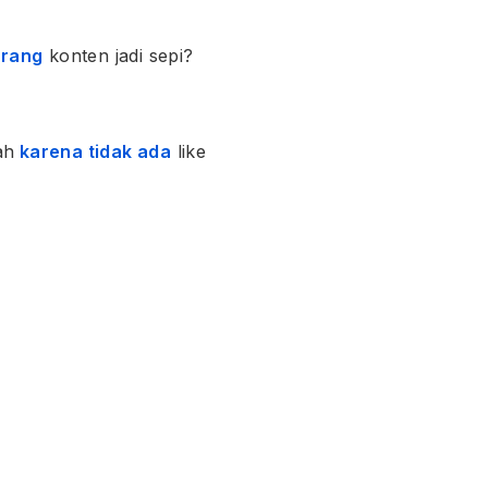
urang
konten jadi sepi?
ah
karena tidak ada
like