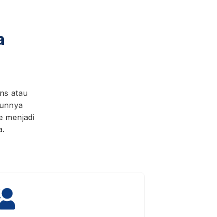
a
ns atau
runnya
e menjadi
a.