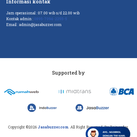
Informasi kontak
Jam operasional : 07.00 wib s/d 22.00 wib
Kontak admin :
0895-7094-2255-5
Email :
admin@jasabuzzer.com
Supported by
Copyright ©2026
Jasabuzzer.com
. All Right Reserved. By Zaincodex.